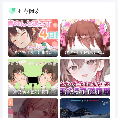
推荐阅读
【希乃/奥术魔刃】和希乃
【希乃/推特小视频】戴戴
度过的第四天【Day4.近距
戴戴上了可爱的的发箍
离陪睡】
【希乃/奥术魔刃】双耳的
【希乃/音声】【熟肉】通
吹气和呼吸声
过耳朵扫除把你从女朋友身
边抢回来