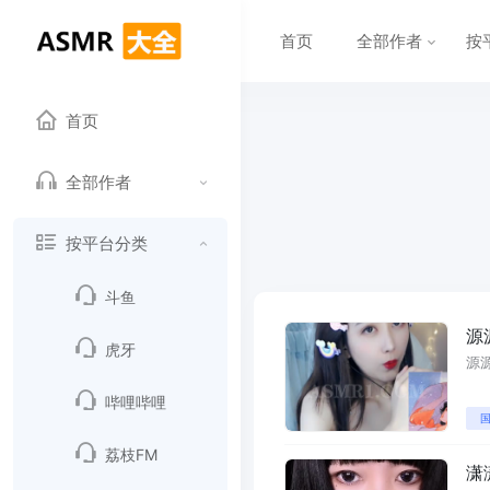
首页
全部作者
按
首页
全部作者
按平台分类
斗鱼
源
虎牙
源
哔哩哔哩
荔枝FM
潇