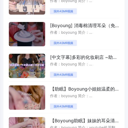
清洁耳朵~中文字幕（棉签，镊
作者：boyoung 简介：
子，耳勺，etc）
https://www.youtube.com/w ...
国外ASMR视频
[Boyoung] 消毒棉清理耳朵（免
疫患者专用）
作者：boyoung 简介：
httpswww.youtube.comwatch ...
国外ASMR视频
[中文字幕]多彩的化妆刷店 ~助眠
视频，快速入睡 ~ Boyoung搬运
作者：boyoung 简介：
https://www.youtube.com/w ...
国外ASMR视频
【助眠】Boyoung小姐姐温柔的
面部清洁祛痘视频
作者：boyoung 简介：
https://www.youtube.com/w ...
国外ASMR视频
【Boyoung助眠】妹妹的耳朵清
洁服务，睡前助眠（中文字幕）
作者：boyoung 简介：youtube机器翻译