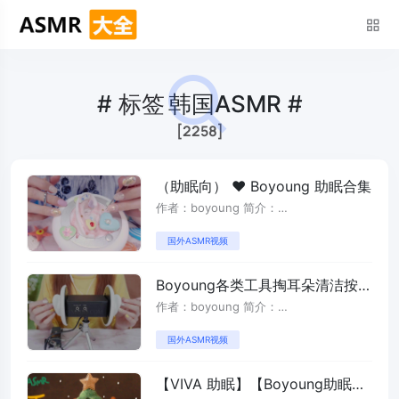
#
标签
韩国ASMR #
[2258]
（助眠向） ♥ Boyoung 助眠合集
作者：boyoung 简介：
YouTubeBoyoung小姐姐为你减压助眠 ...
国外ASMR视频
Boyoung各类工具掏耳朵清洁按
摩耳朵
作者：boyoung 简介：
https://www.asmrqq.com原作者 ...
国外ASMR视频
【VIVA 助眠】【Boyoung助眠】