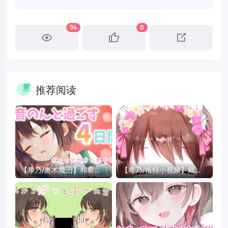
94
0
推荐阅读
【希乃/奥术魔刃】和希乃
【希乃/推特小视频】戴戴
度过的第四天【Day4.近距
戴戴上了可爱的的发箍
离陪睡】