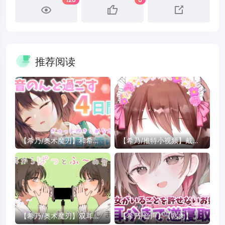
推荐阅读
【希乃/奥术魔刃】和希乃
【希乃/推特小视频】戴戴
度过的第四天【Day4.近距
戴戴上了可爱的的发箍
离陪睡】
【希乃/奥术魔刃】双耳的
【希乃/音声】【熟肉】通