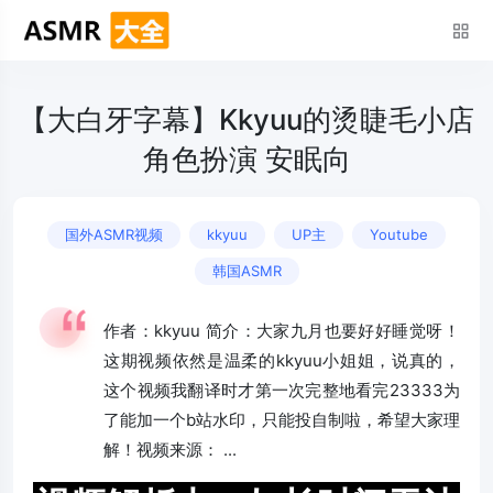
【大白牙字幕】Kkyuu的烫睫毛小店
角色扮演 安眠向
国外ASMR视频
kkyuu
UP主
Youtube
韩国ASMR
作者：kkyuu 简介：大家九月也要好好睡觉呀！
这期视频依然是温柔的kkyuu小姐姐，说真的，
这个视频我翻译时才第一次完整地看完23333为
了能加一个b站水印，只能投自制啦，希望大家理
解！视频来源： ...