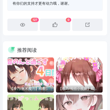
有你们的支持才更有动力哦，谢谢。
127
0
推荐阅读
【希乃/奥术魔刃】和希乃
【希乃/推特小视频】戴戴
度过的第四天【Day4.近距
戴戴上了可爱的的发箍
离陪睡】