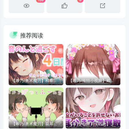
推荐阅读
【希乃/奥术魔刃】和希乃
【希乃/推特小视频】戴戴
度过的第四天【Day4.近距
戴戴上了可爱的的发箍
离陪睡】
【希乃/奥术魔刃】双耳的
【希乃/音声】【熟肉】通