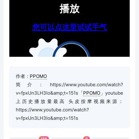
作者：
PPOMO
简介：https://www.youtube.com/watch?
v=fpxUn3LH3Io&amp;t=151s「
PPOMO
」youtube
上历史播放量最高 头皮按摩视频来源：
https://www.youtube.com/watch?
v=fpxUn3LH3Io&amp;t=151s
138
0