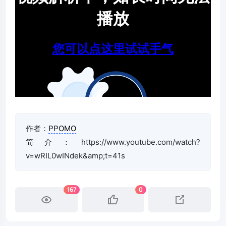
作者：
PPOMO
简介：https://www.youtube.com/watch?
v=wRIL0wINdek&amp;t=41s
167
0