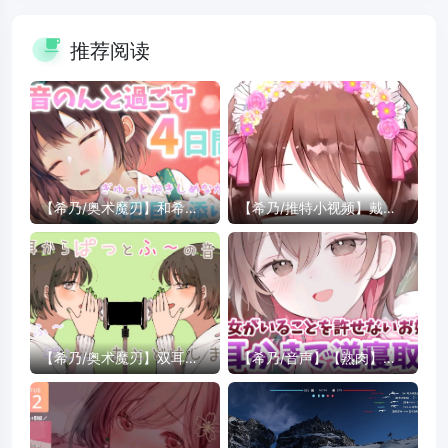
推荐阅读
【希乃/奥术魔刃】和希乃
【希乃/推特小视频】戴戴
度过的第四天【Day4.近距
戴戴上了可爱的的发箍
离陪睡】
【希乃/奥术魔刃】双耳的
【希乃/音声】【熟肉】通
吹气和呼吸声
过耳朵扫除把你从女朋友身
边抢回来