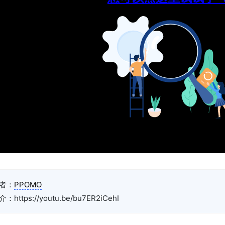
者：
PPOMO
：https://youtu.be/bu7ER2iCehI