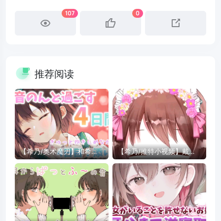
107
0
推荐阅读
【希乃/奥术魔刃】和希乃
【希乃/推特小视频】戴戴
度过的第四天【Day4.近距
戴戴上了可爱的的发箍
离陪睡】