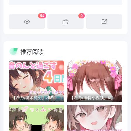
94
0
推荐阅读
【希乃/奥术魔刃】和希乃
【希乃/推特小视频】戴戴
度过的第四天【Day4.近距
戴戴上了可爱的的发箍
离陪睡】