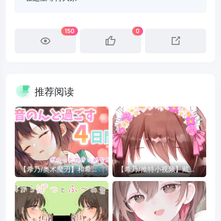
150
0
推荐阅读
【希乃/奥术魔刃】和希乃
【希乃/推特小视频】戴戴
度过的第四天【Day4.近距
戴戴上了可爱的的发箍
离陪睡】