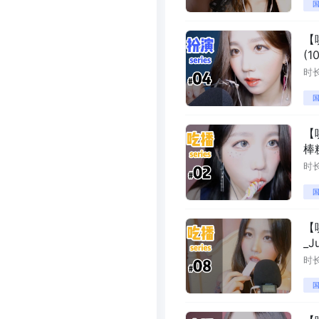
国
【哄
(1
时长
国
【
棒糖
时长
国
【
_J
时长
国