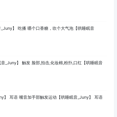
音_Juny】 吃播 嚼个口香糖，吹个大气泡【哄睡眠音
眠音_Juny】 触发 脸部,拍击,化妆棉,粉扑,口红【哄睡眠音
uny】 耳语 嘴音加手部触发运动【哄睡眠音_Juny】 耳语