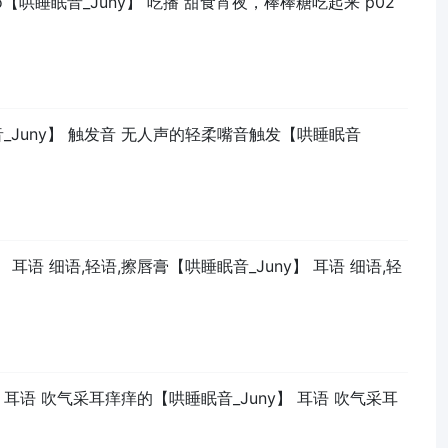
eo【哄睡眠音_Juny】 吃播 甜食宵夜，棒棒糖吃起来 p02
音_Juny】 触发音 无人声的轻柔嘴音触发【哄睡眠音
y】 耳语 细语,轻语,擦唇膏【哄睡眠音_Juny】 耳语 细语,轻
y】 耳语 吹气采耳痒痒的【哄睡眠音_Juny】 耳语 吹气采耳