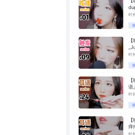
【
du
时长
国
【
_J
时长
国
【
语,
时长
国
【
痒痒
时长