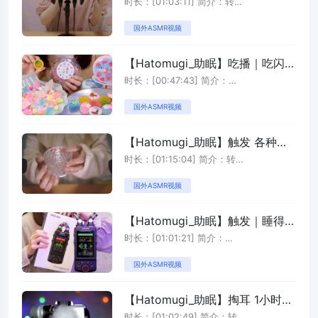
声日语和一些触发音帮你助眠
时长：[01:03:11] 简介：转
自:https://www.youtu ...
国外ASMR视频
【Hatomugi_助眠】吃播｜吃闪亮
可爱的京都丸之点心( 1080 X
时长：[00:47:43] 简介：
1920 60fps ) p01 【Hatomugi_
https://youtu.be/7rU ...
国外ASMR视频
助眠】吃播｜吃闪亮可爱的京都丸
之点心( 1080 X 1920 60fps )
【Hatomugi_助眠】触发 各种玻
璃触发音敲击声
时长：[01:15:04] 简介：转
自:https://www.youtu ...
国外ASMR视频
【Hatomugi_助眠】触发｜睡得很
沉，大脑太厉害了！( 1080 X
时长：[01:01:21] 简介：
1920 60fps ) p01 【Hatomugi_
https://youtu.be/123 ...
国外ASMR视频
助眠】触发｜睡得很沉，大脑太厉
害了！( 1080 X 1920 60fps )
【Hatomugi_助眠】掏耳 1小时深
层次的耳部清洁和免疫治疗
时长：[01:02:49] 简介：转