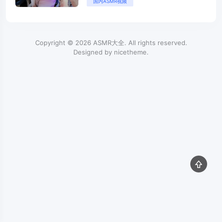
国内ASMR视频
恩二呆啾酥酥学姐可爱的埋埋众乐
圈圈嘉瑞多痣丸子君贝拉雯粥粥小
一熟一酱3
Copyright © 2026
ASMR大全
. All rights reserved.
Designed by
nicetheme
.