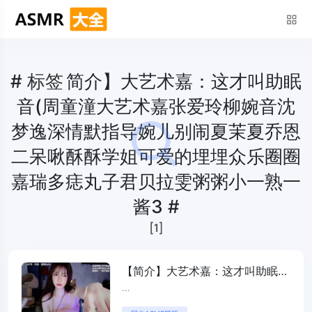
#
标签
简介】大艺术嘉：这才叫助眠
音(周童潼大艺术嘉张爱玲柳婉音沈
梦逸深情默指导婉儿别闹夏茉夏乔恩
二呆啾酥酥学姐可爱的埋埋众乐圈圈
嘉瑞多痣丸子君贝拉雯粥粥小一熟一
酱3 #
[1]
【简介】大艺术嘉：这才叫助眠音
(周童潼大艺术嘉张爱玲柳婉音沈
...
梦逸深情默指导婉儿别闹夏茉夏乔