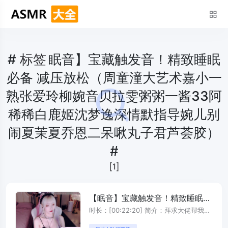
#
标签
眠音】宝藏触发音！精致睡眠
必备 减压放松（周童潼大艺术嘉小一
熟张爱玲柳婉音贝拉雯粥粥一酱33阿
稀稀白鹿姬沈梦逸深情默指导婉儿别
闹夏茉夏乔恩二呆啾丸子君芦荟胶）
#
[1]
【眠音】宝藏触发音！精致睡眠必
备 减压放松（周童潼大艺术嘉小
时长：[00:22:20] 简介：拜求大佬帮我把
一熟张爱玲柳婉音贝拉雯粥粥一酱
点赞数点成偶数！ 转发视频 ...