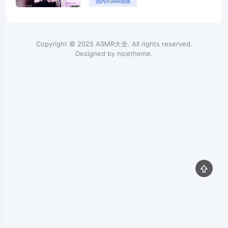
国内ASMR视频
33阿稀稀白鹿姬沈梦逸深情默指
导婉儿别闹夏茉夏乔恩二呆啾丸子
君芦荟胶）
Copyright © 2025
ASMR大全
. All rights reserved.
Designed by
nicetheme
.