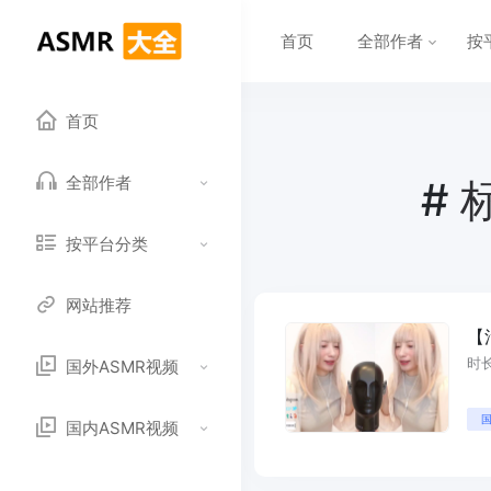
首页
全部作者
按
首页
全部作者
#
按平台分类
网站推荐
【
时长
国外ASMR视频
国
国内ASMR视频