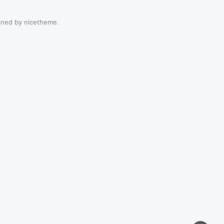
gned by
nicetheme
.