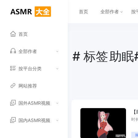
首页
全部作者
按
首页
全部作者
#
标签
助眠#
按平台分类
网站推荐
国外ASMR视频
【
时长
国内ASMR视频
国