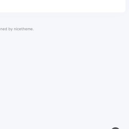
gned by
nicetheme
.