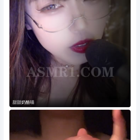
甜甜奶酪喵