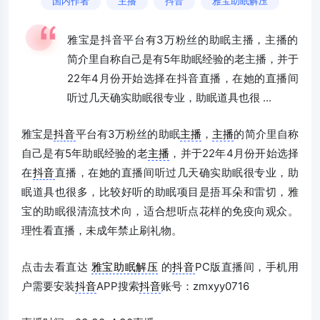
国内作者
主播
抖音
雅宝助眠解压
雅宝是抖音平台有3万粉丝的助眠主播，主播的
简介里自称自己是有5年助眠经验的老主播，并于
22年4月份开始选择在抖音直播，在她的直播间
听过几天确实助眠很专业，助眠道具也很 ...
雅宝是
抖音
平台有3万粉丝的助眠
主播
，
主播
的简介里自称
自己是有5年助眠经验的老
主播
，并于22年4月份开始选择
在
抖音
直播，在她的直播间听过几天确实助眠很专业，助
眠道具也很多，比较好听的助眠项目是捂耳朵和雷切，雅
宝的助眠很清流技术向，适合想听点花样的免疫向观众。
理性看直播，未成年禁止刷礼物。
点击去看直达
雅宝助眠解压
的
抖音
PC版直播间，手机用
户需要安装
抖音
APP搜索
抖音
账号：zmxyy0716