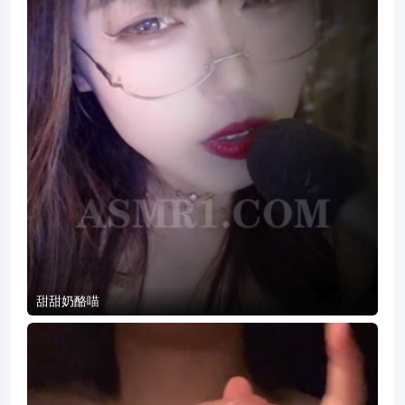
甜甜奶酪喵