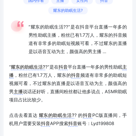
国内作者
主播
女性向
抖音
耀东的助眠生活?
“耀东的助眠生活??”是在抖音平台直播一年多的
男性助眠主播，粉丝已有1.7万人，耀东的抖音频
道有非常多的助眠短视频可看，不过耀东的直播
是以语音互动为主，颜值高的男主播 ...
“
耀东的助眠生活?
?”是在
抖音
平台直播一年多的男性助眠
主
播
，粉丝已有1.7万人，耀东的
抖音
频道有非常多的助眠短
视频可看，不过耀东的直播是以语音互动为主，颜值高的
男
主播
说话还好听，直播间粉丝都让他多说点，ASMR助眠
项目占比比较少。
点击去看直达
耀东的助眠生活?
? 的
抖音
PC版直播间，手
机用户需要安装
抖音
APP搜索
抖音
账号：Lyd199808