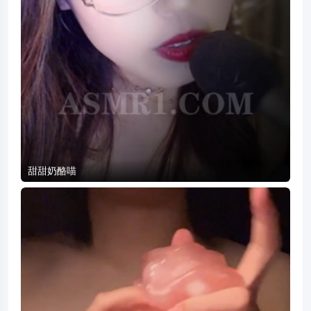
甜甜奶酪喵