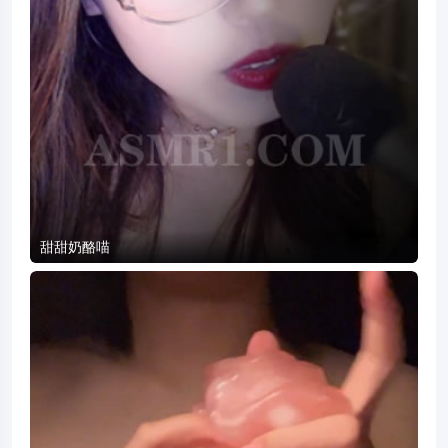
甜甜奶酪喵