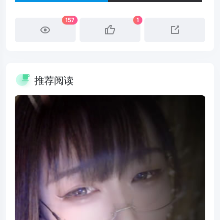
157
1
推荐阅读