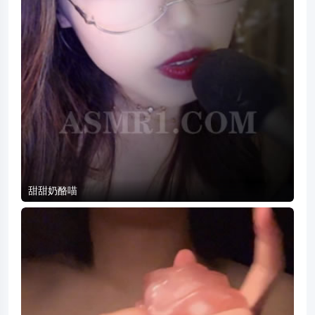
甜甜奶酪喵