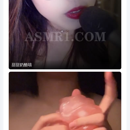
甜甜奶酪喵