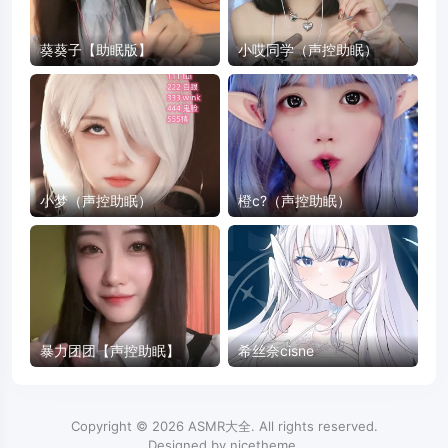
葵葵子【助眠版】
小哎同学（声控助眠）
小梦（声控助眠）
橙c?（声控助眠）
暴力团团【声控助眠】
希丝奈cisne
Copyright © 2026
ASMR大全
. All rights reserved.
Designed by
nicetheme
.