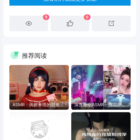
9
0
推荐阅读
ASMR：病娇米塔的甜蜜陪
深度睡眠ASMR：假期助眠
伴 - 药片、卡带、护肤品触
放松，快速入睡
发音