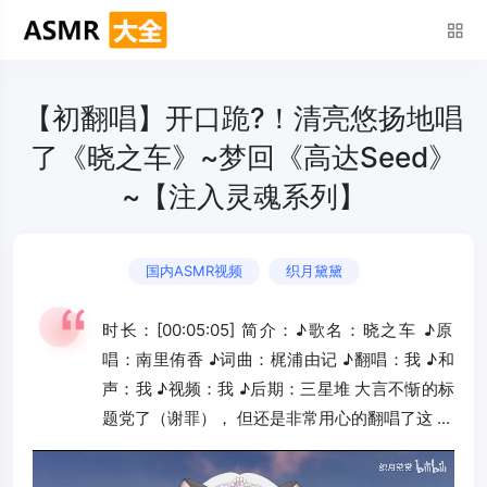
【初翻唱】开口跪?！清亮悠扬地唱
了《晓之车》~梦回《高达Seed》
~【注入灵魂系列】
国内ASMR视频
织月黛黛
时长：[00:05:05] 简介：♪歌名：晓之车 ♪原
唱：南里侑香 ♪词曲：梶浦由记 ♪翻唱：我 ♪和
声：我 ♪视频：我 ♪后期：三星堆 大言不惭的标
题党了（谢罪）， 但还是非常用心的翻唱了这 ...