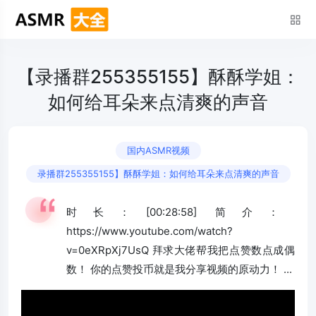
【录播群255355155】酥酥学姐：
如何给耳朵来点清爽的声音
国内ASMR视频
录播群255355155】酥酥学姐：如何给耳朵来点清爽的声音
时长：[00:28:58] 简介：
https://www.youtube.com/watch?
v=0eXRpXj7UsQ 拜求大佬帮我把点赞数点成偶
数！ 你的点赞投币就是我分享视频的原动力！ ...