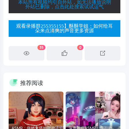
本站所有视频均引自外站，如无法播放说明
外站已删除，点击此处搜索试试运气
观看录播群255355155】酥酥学姐：如何给耳
朵来点清爽的声音更多资源
35
0
推荐阅读
ASMR：病娇米塔的甜蜜陪
深度睡眠ASMR：假期助眠