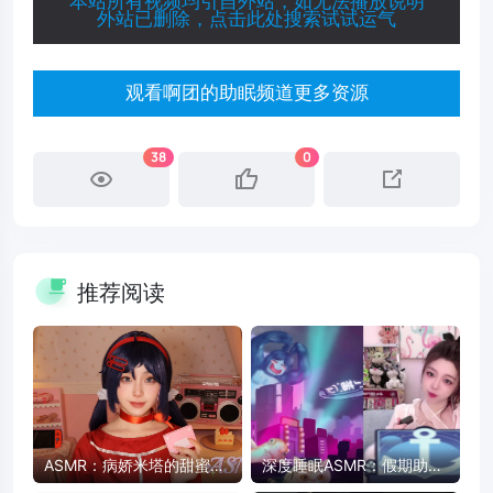
本站所有视频均引自外站，如无法播放说明
外站已删除，点击此处搜索试试运气
观看啊团的助眠频道更多资源
38
0
推荐阅读
ASMR：病娇米塔的甜蜜陪
深度睡眠ASMR：假期助眠
伴 - 药片、卡带、护肤品触
放松，快速入睡