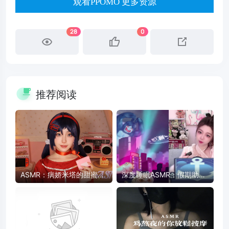
观看PPOMO 更多资源
28
0
推荐阅读
ASMR：病娇米塔的甜蜜陪
深度睡眠ASMR：假期助眠
伴 - 药片、卡带、护肤品触
放松，快速入睡
发音