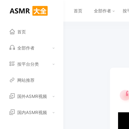
首页
全部作者
按
首页
全部作者
按平台分类
网站推荐
国外ASMR视频
国内ASMR视频