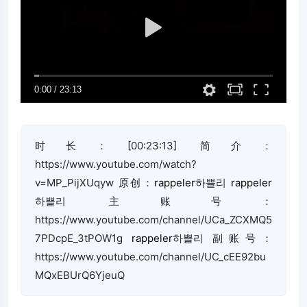
时长：[00:23:13] 简介：
https://www.youtube.com/watch?
v=MP_PijXUqyw 原创：
rappeler
하쁠리
rappeler
하쁠리 主账号：
https://www.youtube.com/channel/UCa_ZCXMQ5
7PDcpE_3tPOW1g
rappeler
하쁠리 副账号：
https://www.youtube.com/channel/UC_cEE92bu
MQxEBUrQ6YjeuQ