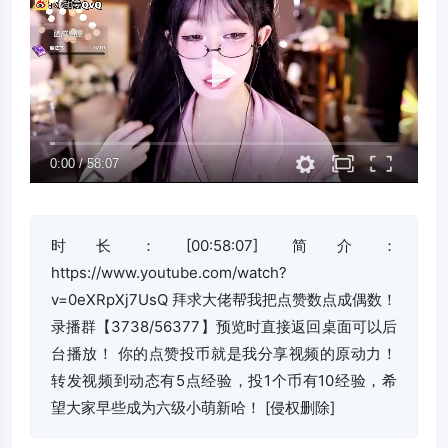
时长：[00:58:07] 简介：
https://www.youtube.com/watch?
v=0eXRpXj7UsQ 拜求大佬帮我把点赞数点成偶数！
录播群【3738/56377】预览时直接返回桌面可以后
台播放！ 你的点赞投币就是我分享视频的原动力！
转发视频到动态有5点经验，投1个币有10经验，希
望大家早些成为六级小萌新哈！ [侵权删除]