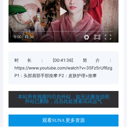
时长：[00:41:36] 简介：
https://www.youtube.com/watch?v=35Fz5rUf6zg
P1：头部肩部手部按摩 P2：皮肤护理+按摩
本站所有视频均引自外站，如无法播放说明
外站已删除，点击此处搜索试试运气
观看SUNA 更多资源