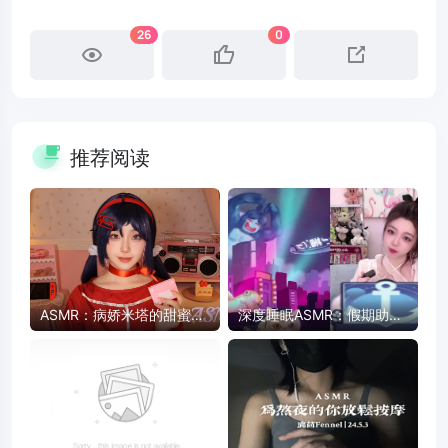
26
0
推荐阅读
ASMR：病娇米塔的甜蜜陪
深度睡眠ASMR：假期助眠
伴 - 药片、卡带、护肤品触
放松，快速入睡
发音