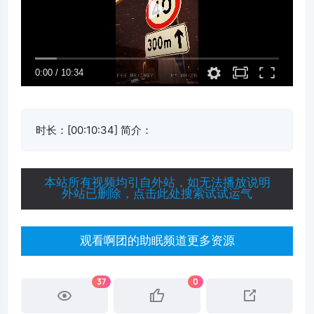
时长：[00:10:34] 简介：
本站所有视频均引自外站，如无法播放说明
外站已删除，点击此处搜索试试运气
观看啊团的助眠频道更多资源
37
0