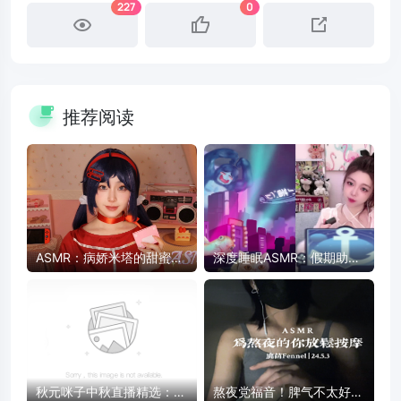
227
0
推荐阅读
ASMR：病娇米塔的甜蜜陪
深度睡眠ASMR：假期助眠
伴 - 药片、卡带、护肤品触
放松，快速入睡
发音
秋元咪子中秋直播精选：治
熬夜党福音！脾气不太好的