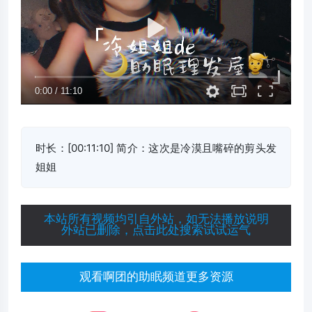
时长：[00:11:10] 简介：这次是冷漠且嘴碎的剪头发
姐姐
本站所有视频均引自外站，如无法播放说明
外站已删除，点击此处搜索试试运气
观看啊团的助眠频道更多资源