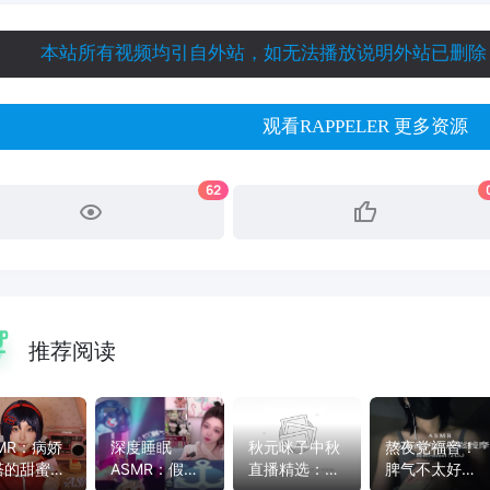
本站所有视频均引自外站，如无法播放说明外站已删除
观看RAPPELER 更多资源
62
推荐阅读
MR：病娇
深度睡眠
秋元咪子中秋
熬夜党福音！
塔的甜蜜陪
ASMR：假期
直播精选：治
脾气不太好的