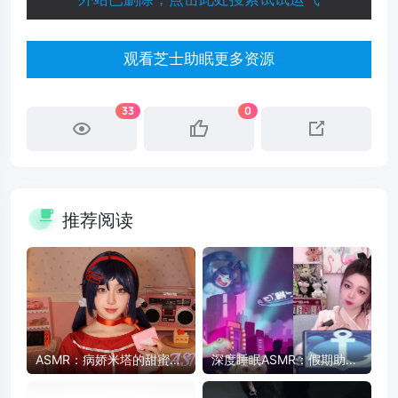
观看芝士助眠更多资源
33
0
推荐阅读
ASMR：病娇米塔的甜蜜陪
深度睡眠ASMR：假期助眠
伴 - 药片、卡带、护肤品触
放松，快速入睡
发音