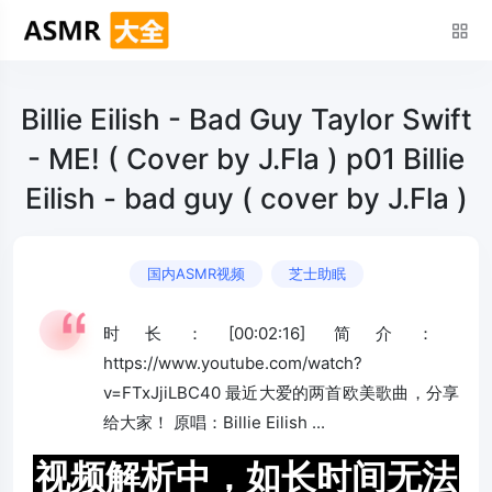
Billie Eilish - Bad Guy Taylor Swift
- ME! ( Cover by J.Fla ) p01 Billie
Eilish - bad guy ( cover by J.Fla )
国内ASMR视频
芝士助眠
时长：[00:02:16] 简介：
https://www.youtube.com/watch?
v=FTxJjiLBC40 最近大爱的两首欧美歌曲，分享
给大家！ 原唱：Billie Eilish ...