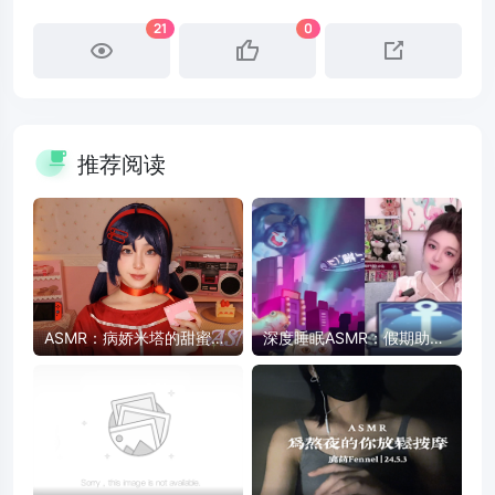
21
0
推荐阅读
ASMR：病娇米塔的甜蜜陪
深度睡眠ASMR：假期助眠
伴 - 药片、卡带、护肤品触
放松，快速入睡
发音