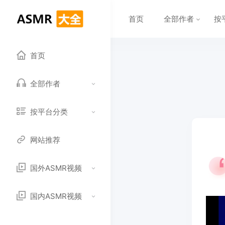
首页
全部作者
按
首页
全部作者
按平台分类
网站推荐
国外ASMR视频
国内ASMR视频