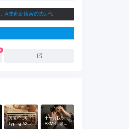
，点击此处搜索试试运气
0
沉浸式助眠：
十一月快乐
Typing ASMR
ASMR：放松