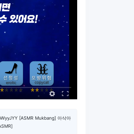
VpWyyJYY [ASMR Mukbang] 아삭아
SMR]