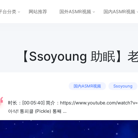
平台分类
网站推荐
国外ASMR视频
国内ASMR视频
【Ssoyoung 助眠
国内ASMR视频
Ssoyoung
时长：[00:05:40] 简介：https://www.youtube.com/watch?v
아삭! 통피클 (Pickle) 통째 ...