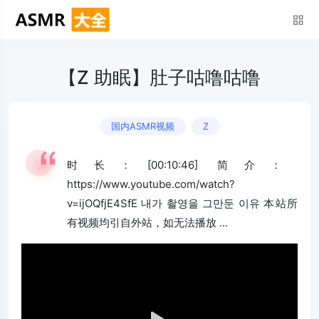
【Z 助眠】肚子咕噜咕噜
国内ASMR视频
Z
时长：[00:10:46] 简介：
https://www.youtube.com/watch?
v=ijOQfjE4SfE 내가 촬영을 그만둔 이유 本站所
有视频均引自外站，如无法播放 ...