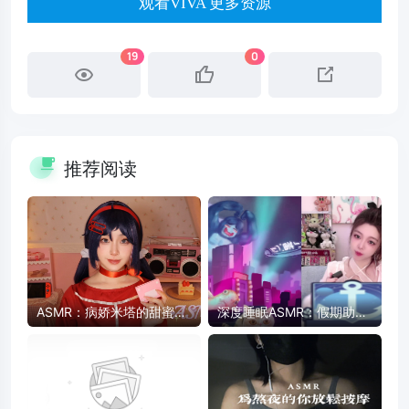
观看VIVA 更多资源
19
0
推荐阅读
ASMR：病娇米塔的甜蜜陪
深度睡眠ASMR：假期助眠
伴 - 药片、卡带、护肤品触
放松，快速入睡
发音