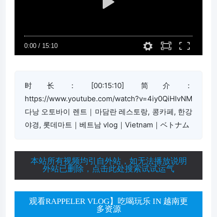
时长：[00:15:10] 简介：
https://www.youtube.com/watch?v=4iy0QiHIvNM
다낭 오토바이 렌트｜마담란 레스토랑, 콩카페, 한강
야경, 롯데마트｜베트남 vlog｜Vietnam｜ベトナム
本站所有视频均引自外站，如无法播放说明
外站已删除，点击此处搜索试试运气
观看RAPPELER VLOG】吃喝玩乐 IN 越南更
多资源