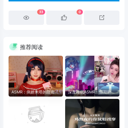
33
0
推荐阅读
ASMR：病娇米塔的甜蜜陪
深度睡眠ASMR：假期助眠
伴 - 药片、卡带、护肤品触
放松，快速入睡
发音