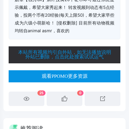
示佩戴，希望大家秀起来！ 转发视频到动态有5点经
验，投两个币有20经验(每天上限50)，希望大家早些
成为六级小萌新哈！ [侵权删除] 目前所有动物视频
均转自animal asmr，喜欢的
本站所有视频均引自外站，如无法播放说明
外站已删除，点击此处搜索试试运气
观看PPOMO更多资源
25
0
推荐阅读