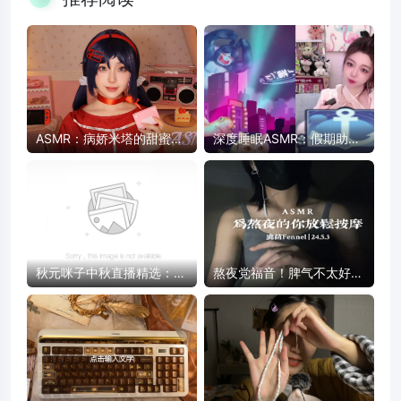
ASMR：病娇米塔的甜蜜陪
深度睡眠ASMR：假期助眠
伴 - 药片、卡带、护肤品触
放松，快速入睡
发音
秋元咪子中秋直播精选：治
熬夜党福音！脾气不太好的
愈陪伴，精彩回放
朋友给你放松按摩 | 视觉剧
情向ASMR