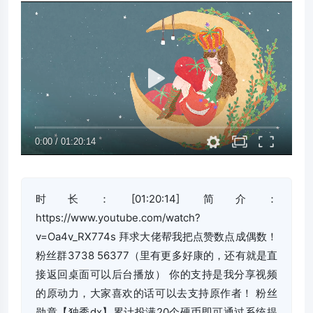
时长：[01:20:14] 简介：
https://www.youtube.com/watch?
v=Oa4v_RX774s 拜求大佬帮我把点赞数点成偶数！
粉丝群3738 56377（里有更多好康的，还有就是直
接返回桌面可以后台播放） 你的支持是我分享视频
的原动力，大家喜欢的话可以去支持原作者！ 粉丝
勋章【独秀dx】累计投满20个硬币即可通过系统提