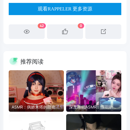
观看RAPPELER 更多资源
42
0
推荐阅读
ASMR：病娇米塔的甜蜜陪
深度睡眠ASMR：假期助眠
伴 - 药片、卡带、护肤品触
放松，快速入睡
发音