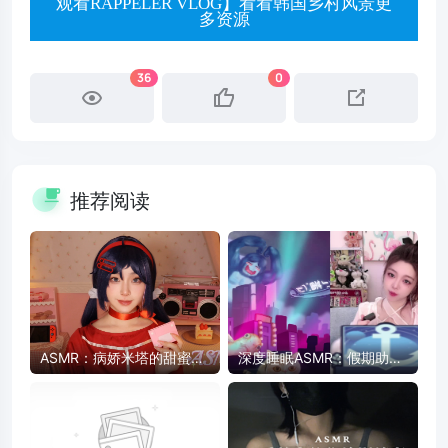
观看RAPPELER VLOG】看看韩国乡村风景更
多资源
36
0
推荐阅读
ASMR：病娇米塔的甜蜜陪
深度睡眠ASMR：假期助眠
伴 - 药片、卡带、护肤品触
放松，快速入睡
发音