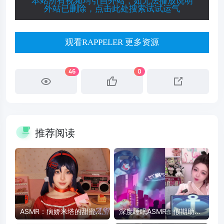
本站所有视频均引自外站，如无法播放说明
外站已删除，点击此处搜索试试运气
观看RAPPELER 更多资源
46
0
推荐阅读
ASMR：病娇米塔的甜蜜陪
深度睡眠ASMR：假期助眠
伴 - 药片、卡带、护肤品触
放松，快速入睡