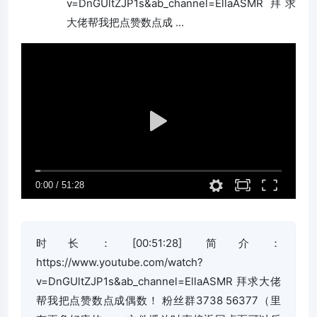
v=DnGUltZJP1s&ab_channel=EllaASMR 拜求
大佬帮我把点赞数点成 ...
时长：[00:51:28] 简介：
https://www.youtube.com/watch?
v=DnGUltZJP1s&ab_channel=EllaASMR 拜求大佬
帮我把点赞数点成偶数！ 粉丝群3738 56377（里