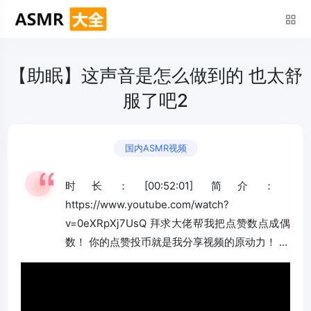
【助眠】这声音是怎么做到的 也太舒
服了吧2
国内ASMR视频
时长：[00:52:01] 简介：
https://www.youtube.com/watch?
v=0eXRpXj7UsQ 拜求大佬帮我把点赞数点成偶
数！ 你的点赞投币就是我分享视频的原动力！ ...