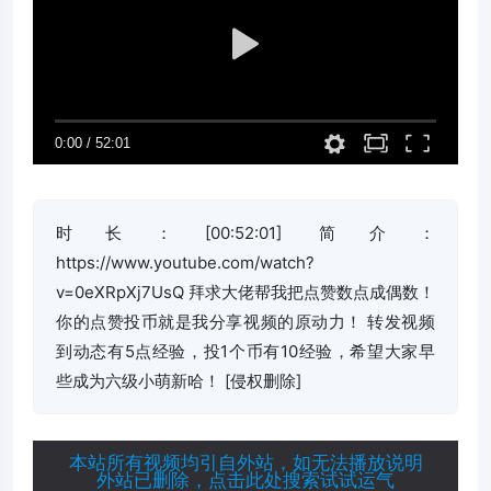
时长：[00:52:01] 简介：
https://www.youtube.com/watch?
v=0eXRpXj7UsQ 拜求大佬帮我把点赞数点成偶数！
你的点赞投币就是我分享视频的原动力！ 转发视频
到动态有5点经验，投1个币有10经验，希望大家早
些成为六级小萌新哈！ [侵权删除]
本站所有视频均引自外站，如无法播放说明
外站已删除，点击此处搜索试试运气