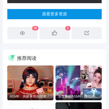
观看更多资源
18
0
推荐阅读
ASMR：病娇米塔的甜蜜陪
深度睡眠ASMR：假期助眠
伴 - 药片、卡带、护肤品触
放松，快速入睡
发音